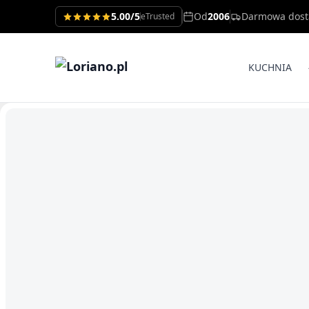
5.00/5
Od
2006
Darmowa dos
eTrusted
KUCHNIA