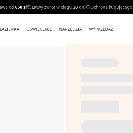
tawa od
850 zł
Łatwy zwrot w ciągu
30
dni
Ochrona kupującego
ŁAZIENKA
OŚWIECENIE
NARZĘDZIA
WYPRZEDAŻ