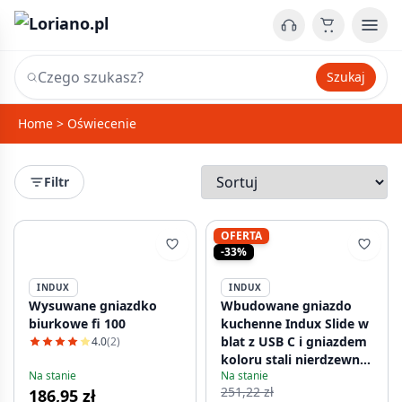
Szukaj
Home
>
Oświecenie
Filtr
OFERTA
-33%
INDUX
INDUX
Wysuwane gniazdko
Wbudowane gniazdo
biurkowe fi 100
kuchenne Indux Slide w
blat z USB C i gniazdem
4.0
(2)
koloru stali nierdzewnej
Na stanie
Na stanie
1208957391
251,22 zł
186,95 zł