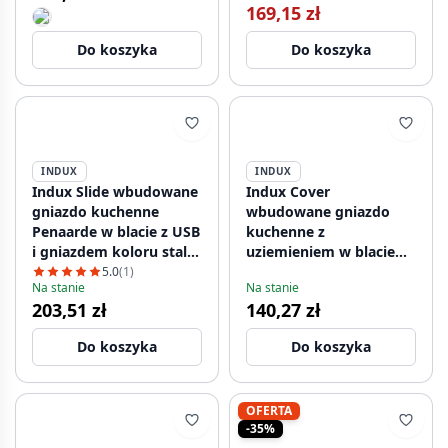
169,15 zł
Do koszyka
Do koszyka
INDUX
INDUX
Indux Slide wbudowane
Indux Cover
gniazdo kuchenne
wbudowane gniazdo
Penaarde w blacie z USB
kuchenne z
i gniazdem koloru stal
uziemieniem w blacie
nierdzewna 1208957392
roboczym z USB i
5.0
(1)
Na stanie
Na stanie
gniazdkiem, kolor
203,51 zł
140,27 zł
srebrny 1208957393
Do koszyka
Do koszyka
OFERTA
-35%