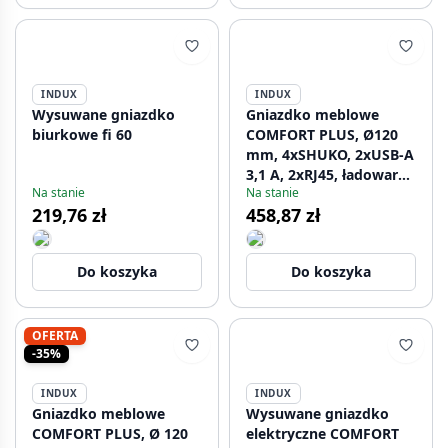
INDUX
INDUX
Wysuwane gniazdko
Gniazdko meblowe
biurkowe fi 60
COMFORT PLUS, Ø120
mm, 4xSHUKO, 2xUSB-A
3,1 A, 2xRJ45, ładowarka
Na stanie
Na stanie
indukcyjna 5 W, kabel
219,76 zł
458,87 zł
1,5 m, białe
Do koszyka
Do koszyka
OFERTA
-35%
INDUX
INDUX
Gniazdko meblowe
Wysuwane gniazdko
COMFORT PLUS, Ø 120
elektryczne COMFORT