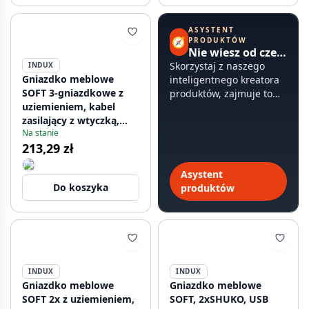
ASYSTENT
🧭
PRODUKTÓW
Nie wiesz od czego zacząć?
Skorzystaj z naszego
INDUX
Gniazdko meblowe
inteligentnego kreatora
SOFT 3-gniazdkowe z
produktów, zajmuje to
uziemieniem, kabel
mniej niż 60 sekund.
zasilający z wtyczką,
Na stanie
czarny
213,29 zł
Asystent
Do koszyka
produktów
INDUX
INDUX
Gniazdko meblowe
Gniazdko meblowe
SOFT 2x z uziemieniem,
SOFT, 2xSHUKO, USB