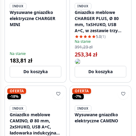
INDUX
INDUX
Wysuwane gniazdko
Gniazdko meblowe
elektryczne CHARGER
CHARGER PLUS, Ø 80
MINI
mm, 1xSHUKO, USB
A+C, w zestawie trzy
wymienne moduły
5.0
(1)
Na stanie
(USB-A, HDMI, RJ45),
391,23 zł
kabel 1,5 m, kolor
253,34 zł
Na stanie
czarny
183,81 zł
Do koszyka
Do koszyka
OFERTA
OFERTA
-18%
-7%
INDUX
INDUX
Gniazdko meblowe
Wysuwane gniazdko
CAMINO, Ø 80 mm,
elektryczne CAMINO
2xSHUKO, USB A+C,
ładowarka indukcyjna