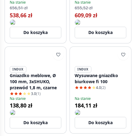
Na stanie
Na stanie
10 W, kabel 1,5 m,
656,51 zł
655,52 zł
czarne
538,66 zł
609,09 zł
Do koszyka
Do koszyka
INDUX
INDUX
Gniazdko meblowe, Ø
Wysuwane gniazdko
100 mm, 3xSHUKO,
biurkowe fi 100
przewód 1,8 m, czarne
4.0
(2)
3.0
(1)
Na stanie
Na stanie
138,80 zł
184,11 zł
Do koszyka
Do koszyka