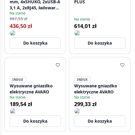
mm, 4xSHUKO, 2xUSB-A
PLUS
3,1 A, 2xRJ45, ładowarka
Na stanie
indukcyjna 5 W, kabel
667,55 zł
Na stanie
1,5 m, czarne
436,50 zł
614,01 zł
Do koszyka
Do koszyka
INDUX
INDUX
Wysuwane gniazdko
Wysuwane gniazdko
elektryczne AVARO
elektryczne AVARO
Na stanie
Na stanie
189,54 zł
299,33 zł
Do koszyka
Do koszyka