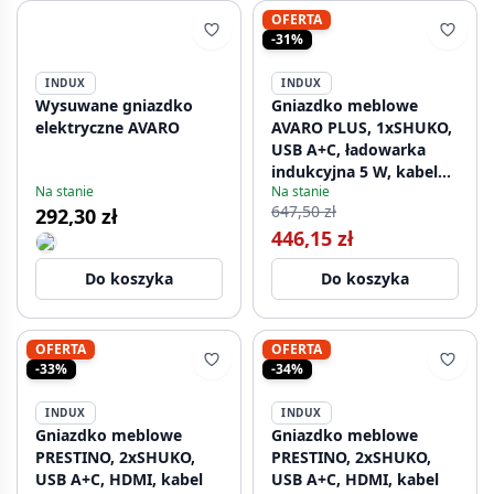
OFERTA
-31%
INDUX
INDUX
Wysuwane gniazdko
Gniazdko meblowe
elektryczne AVARO
AVARO PLUS, 1xSHUKO,
USB A+C, ładowarka
indukcyjna 5 W, kabel
Na stanie
Na stanie
1,5 m, czarne
647,50 zł
292,30 zł
446,15 zł
Do koszyka
Do koszyka
OFERTA
OFERTA
-33%
-34%
INDUX
INDUX
Gniazdko meblowe
Gniazdko meblowe
PRESTINO, 2xSHUKO,
PRESTINO, 2xSHUKO,
USB A+C, HDMI, kabel
USB A+C, HDMI, kabel