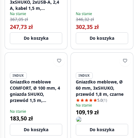
3xSHUKO, 2xUSB-A, 2,4
A, kabel 1,5 m,
Na stanie
Na stanie
aluminium
367,05 zł
346,32 zł
247,73 zł
302,35 zł
Do koszyka
Do koszyka
INDUX
INDUX
Gniazdko meblowe
Gniazdko meblowe, Ø
COMFORT, Ø 100 mm, 4
60 mm, 3xSHUKO,
gniazda SHUKO,
przewód 1,8 m, czarne
przewód 1,5 m,
5.0
(1)
Na stanie
aluminium
109,19 zł
Na stanie
183,50 zł
Do koszyka
Do koszyka