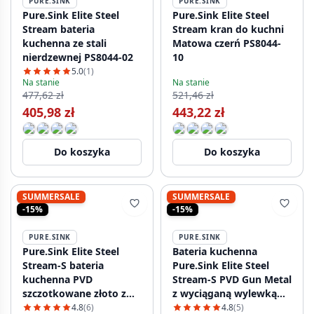
PURE.SINK
PURE.SINK
Pure.Sink Elite Steel
Pure.Sink Elite Steel
Stream bateria
Stream kran do kuchni
kuchenna ze stali
Matowa czerń PS8044-
nierdzewnej PS8044-02
10
5.0
(1)
Na stanie
Na stanie
477,62 zł
521,46 zł
405,98 zł
443,22 zł
Do koszyka
Do koszyka
SUMMERSALE
SUMMERSALE
-15%
-15%
PURE.SINK
PURE.SINK
Pure.Sink Elite Steel
Bateria kuchenna
Stream-S bateria
Pure.Sink Elite Steel
kuchenna PVD
Stream-S PVD Gun Metal
szczotkowane złoto z
z wyciąganą wylewką
wyciąganą wylewką
PS8045-61
4.8
(6)
4.8
(5)