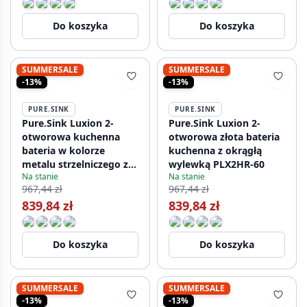
Do koszyka
Do koszyka
SUMMERSALE
SUMMERSALE
-13%
-13%
PURE.SINK
PURE.SINK
Pure.Sink Luxion 2-
Pure.Sink Luxion 2-
otworowa kuchenna
otworowa złota bateria
bateria w kolorze
kuchenna z okrągłą
metalu strzelniczego z
wylewką PLX2HR-60
Na stanie
Na stanie
okrągłym wylewem
967,44 zł
967,44 zł
PLX2HR-61
839,84 zł
839,84 zł
Do koszyka
Do koszyka
SUMMERSALE
SUMMERSALE
-13%
-13%