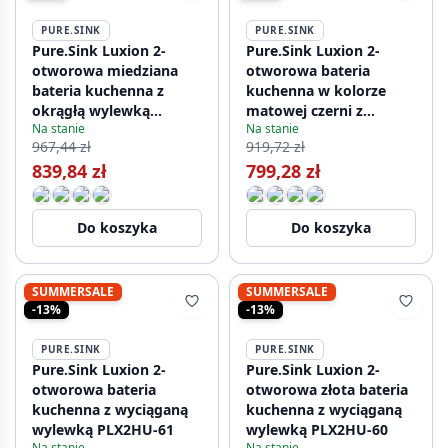
PURE.SINK
PURE.SINK
Pure.Sink Luxion 2-
Pure.Sink Luxion 2-
otworowa miedziana
otworowa bateria
bateria kuchenna z
kuchenna w kolorze
okrągłą wylewką
matowej czerni z
Na stanie
Na stanie
PLX2HR-62
wygiętą wylewką
967,44 zł
919,72 zł
PLX2HU-10
839,84 zł
799,28 zł
Do koszyka
Do koszyka
SUMMERSALE
SUMMERSALE
-13%
-13%
PURE.SINK
PURE.SINK
Pure.Sink Luxion 2-
Pure.Sink Luxion 2-
otworowa bateria
otworowa złota bateria
kuchenna z wyciąganą
kuchenna z wyciąganą
wylewką PLX2HU-61
wylewką PLX2HU-60
Na stanie
Na stanie