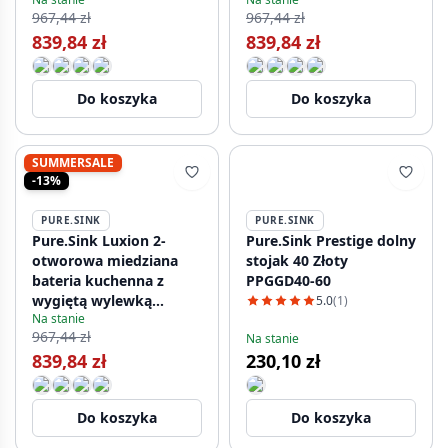
967,44 zł
967,44 zł
839,84 zł
839,84 zł
Do koszyka
Do koszyka
SUMMERSALE
-13%
PURE.SINK
PURE.SINK
Pure.Sink Luxion 2-
Pure.Sink Prestige dolny
otworowa miedziana
stojak 40 Złoty
bateria kuchenna z
PPGGD40-60
wygiętą wylewką
5.0
(1)
Na stanie
PLX2HU-62
967,44 zł
Na stanie
839,84 zł
230,10 zł
Do koszyka
Do koszyka