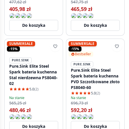
477,62 zł
547,75 zł
405,98 zł
465,59 zł
Do koszyka
Do koszyka
SUMMERSALE
SUMMERSALE
-15%
-15%
Bestseller
PURE.SINK
PURE.SINK
Pure.Sink Elite Steel
Pure.Sink Elite Steel
Spark bateria kuchenna
Spark bateria kuchenna
Stal nierdzewna PS8040-
PVD Szczotkowane złoto
02
PS8040-60
5.0
(2)
5.0
(2)
Na stanie
Na stanie
565,25 zł
696,73 zł
480,46 zł
592,20 zł
Do koszyka
Do koszyka