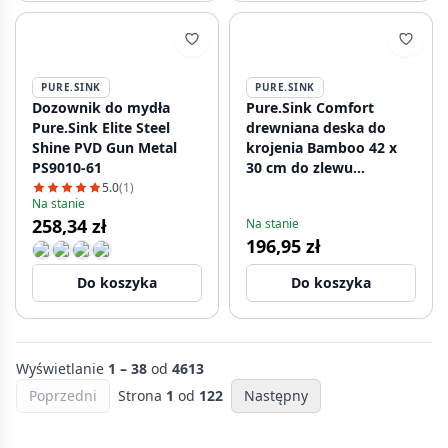
PURE.SINK
PURE.SINK
Dozownik do mydła
Pure.Sink Comfort
Pure.Sink Elite Steel
drewniana deska do
Shine PVD Gun Metal
krojenia Bamboo 42 x
PS9010-61
30 cm do zlewu
PEXCB40-24
5.0
(1)
Na stanie
258,34 zł
Na stanie
196,95 zł
Do koszyka
Do koszyka
Wyświetlanie
1 – 38
od
4613
Poprzedni
Strona
1
od
122
Następny