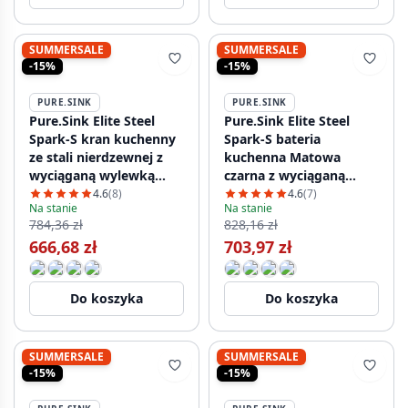
SUMMERSALE
SUMMERSALE
-15%
-15%
PURE.SINK
PURE.SINK
Pure.Sink Elite Steel
Pure.Sink Elite Steel
Spark-S kran kuchenny
Spark-S bateria
ze stali nierdzewnej z
kuchenna Matowa
wyciąganą wylewką
czarna z wyciąganą
PS8041-02
wylewką PS8041-10
4.6
(8)
4.6
(7)
Na stanie
Na stanie
784,36 zł
828,16 zł
666,68 zł
703,97 zł
Do koszyka
Do koszyka
SUMMERSALE
SUMMERSALE
-15%
-15%