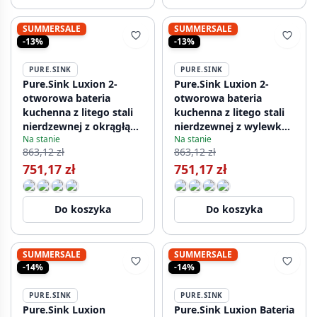
SUMMERSALE
SUMMERSALE
-13%
-13%
PURE.SINK
PURE.SINK
Pure.Sink Luxion 2-
Pure.Sink Luxion 2-
otworowa bateria
otworowa bateria
kuchenna z litego stali
kuchenna z litego stali
nierdzewnej z okrągłą
nierdzewnej z wylewką
Na stanie
Na stanie
wylewką PLX2HR-02
w kształcie litery U
863,12 zł
863,12 zł
PLX2HU-02
751,17 zł
751,17 zł
Do koszyka
Do koszyka
SUMMERSALE
SUMMERSALE
-14%
-14%
PURE.SINK
PURE.SINK
Pure.Sink Luxion
Pure.Sink Luxion Bateria