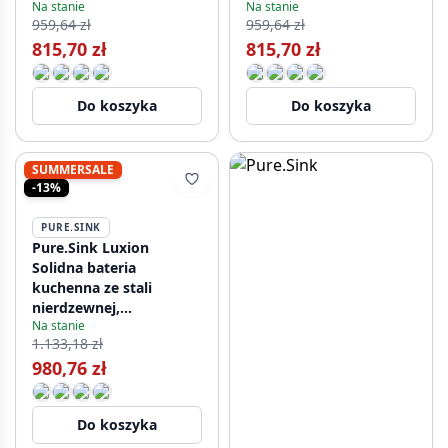
Na stanie
Na stanie
PS8045-60
959,64 zł
959,64 zł
815,70 zł
815,70 zł
Do koszyka
Do koszyka
SUMMERSALE
-13%
PURE.SINK
Pure.Sink Luxion
Solidna bateria
kuchenna ze stali
nierdzewnej,
Na stanie
kwadratowa, z
1.133,18 zł
wyciąganą wylewką
980,76 zł
PLXSQUA-02
Do koszyka