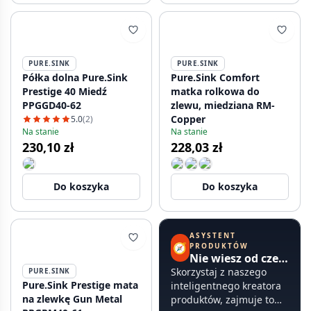
PURE.SINK
PURE.SINK
Półka dolna Pure.Sink
Pure.Sink Comfort
Prestige 40 Miedź
matka rolkowa do
PPGGD40-62
zlewu, miedziana RM-
Copper
5.0
(2)
Na stanie
Na stanie
230,10 zł
228,03 zł
Do koszyka
Do koszyka
ASYSTENT
🧭
PRODUKTÓW
Nie wiesz od czego zacząć?
Skorzystaj z naszego
PURE.SINK
Pure.Sink Prestige mata
inteligentnego kreatora
na zlewkę Gun Metal
produktów, zajmuje to