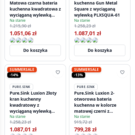
Matowa czarna bateria
kuchenna Gun Metal
kuchenna kwadratowa z
Square z wyciąganą
wyciąganą wylewką
wylewką PLXSQUA-61
Na stanie
Na stanie
PLXSQUA-10
1.215,90 zł
1.258,23 zł
1.051,06 zł
1.087,01 zł
Do koszyka
Do koszyka
SUMMERSALE
SUMMERSALE
-14%
-13%
PURE.SINK
PURE.SINK
Pure.Sink Luxion Złoty
Pure.Sink Luxion 2-
kran kuchenny
otworowa bateria
kwadratowy z
kuchenna w kolorze
wyciąganą wylewką
matowej czerni z
Na stanie
Na stanie
PLXSQUA-60
okrągłą wylewką
1.258,23 zł
919,72 zł
PLX2HR-10
1.087,01 zł
799,28 zł