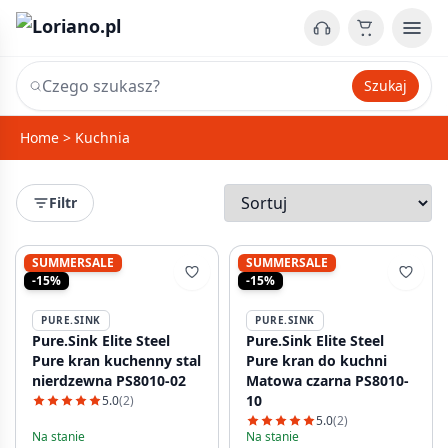
Szukaj
Home
>
Kuchnia
Filtr
SUMMERSALE
SUMMERSALE
-15%
-15%
PURE.SINK
PURE.SINK
Pure.Sink Elite Steel
Pure.Sink Elite Steel
Pure kran kuchenny stal
Pure kran do kuchni
nierdzewna PS8010-02
Matowa czarna PS8010-
10
5.0
(2)
5.0
(2)
Na stanie
Na stanie