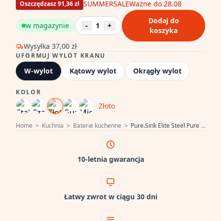
SUMMERSALE
Ważne do 28.08
Oszczędzasz 91,36 zł
Dodaj do
w magazynie
-
1
+
koszyka
Wysyłka
37,00 zł
UFORMUJ WYLOT KRANU
W-wylot
Kątowy wylot
Okrągły wylot
KOLOR
Złoto
Home
>
Kuchnia
>
Baterie kuchenne
>
Pure.Sink Elite Steel Pure bateria kuchenna PVD szczotkowane złoto PS8010-60
10-letnia gwarancja
Łatwy zwrot w ciągu 30 dni