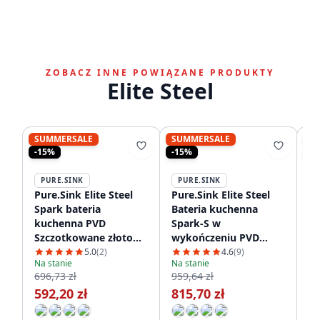
ZOBACZ INNE POWIĄZANE PRODUKTY
Elite Steel
SUMMERSALE
SUMMERSALE
S
-15%
-15%
-1
PURE.SINK
PURE.SINK
P
Pure.Sink Elite Steel
Pure.Sink Elite Steel
Pu
Spark bateria
Bateria kuchenna
Cr
kuchenna PVD
Spark-S w
kr
Szczotkowane złoto
wykończeniu PVD
sz
PS8040-60
szczotkowanego złota
w
5.0
(2)
4.6
(9)
Na stanie
Na stanie
z wysuwaną wylewką
PS
696,73 zł
959,64 zł
Na
PS8041-60
78
592,20 zł
815,70 zł
6