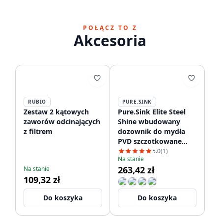
POŁĄCZ TO Z
Akcesoria
RUBIO
PURE.SINK
Zestaw 2 kątowych
Pure.Sink Elite Steel
zaworów odcinających
Shine wbudowany
z filtrem
dozownik do mydła
PVD szczotkowane
złoto, napełniany od
5.0
(1)
Na stanie
góry PS9010-60.
263,42 zł
Na stanie
109,32 zł
Do koszyka
Do koszyka