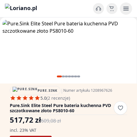
|
Numer artykułu 1208967626
PURE.SINK
5.0
(2 recenzje)
Pure.Sink Elite Steel Pure bateria kuchenna PVD
szczotkowane złoto PS8010-60
517,72 zł
609,08 zł
incl. 23% VAT