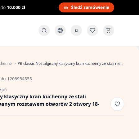
 do
10.000 zł
Śledź zamówienie
uchenne
>
PB classic Nostalgiczny klasyczny kran kuchenny ze stali nierdzewnej z regulowanym rozstawem otworów 2 otwory 18-25cm 1208954353
ułu 1208954353
zje)
ny klasyczny kran kuchenny ze stali
owanym rozstawem otworów 2 otwory 18-