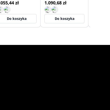
.055,44 zł
1.090,68 zł
2.292,74
Do koszyka
Do koszyka
Do 