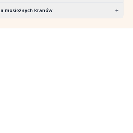
+
cja mosiężnych kranów