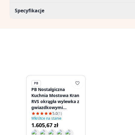
Specyfikacje
PB
PB Nostalgiczna
Kuchnia Mostowa Kran
RVS okrągła wylewka z
gwiazdkowymi
uchwytami
5.0
(1)
Wkrótce na stanie
PBN.RVS.R.ST
1.605,67 zł