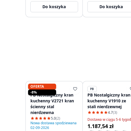
+ 3/8 1208953845
Do koszyka
Do koszyka
OFERTA
PB
PB
-8%
PB Nostalgiczny kran
PB Nostalgiczny kran
kuchenny V2721 kran
kuchenny V1910 ze
ścienny stal
stali nierdzewnej
nierdzewna
4.7
(3)
5.0
(2)
Dostawa w ciągu 5-6 tygod
Nowa dostawa spodziewana
1.187,54 zł
02-09-2026