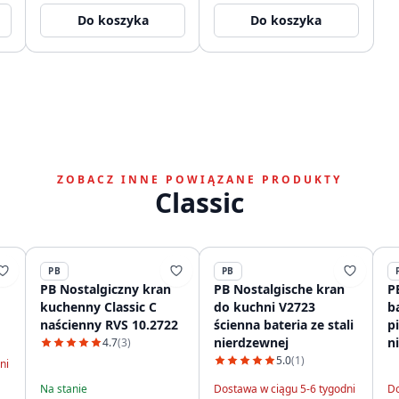
1208956476
sitowym 1208956477
Do koszyka
Do koszyka
ZOBACZ INNE POWIĄZANE PRODUKTY
Classic
PB
PB
PB Nostalgiczny kran
PB Nostalgische kran
P
kuchenny Classic C
do kuchni V2723
b
naścienny RVS 10.2722
ścienna bateria ze stali
pi
nierdzewnej
n
4.7
(3)
1
5.0
(1)
ni
Na stanie
Dostawa w ciągu 5-6 tygodni
Do