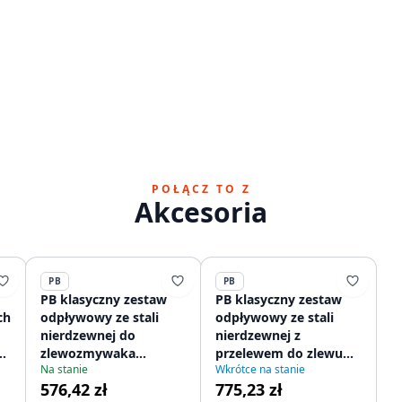
POŁĄCZ TO Z
Akcesoria
PB
PB
PB klasyczny zestaw
PB klasyczny zestaw
ch
odpływowy ze stali
odpływowy ze stali
nierdzewnej do
nierdzewnej z
m,
zlewozmywaka
przelewem do zlewu
Na stanie
Wkrótce na stanie
kuchennego z
kuchennego i
576,42 zł
775,23 zł
2
zamykanym sitkiem
zamykanym korkiem