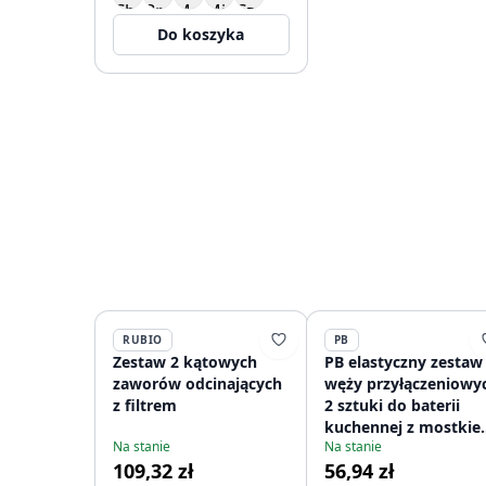
Do koszyka
RUBIO
PB
Zestaw 2 kątowych
PB elastyczny zestaw
zaworów odcinających
węży przyłączeniowy
z filtrem
2 sztuki do baterii
kuchennej z mostkie
Na stanie
Na stanie
długość 50 cm, z 2 x
109,32 zł
56,94 zł
wewnętrzny gwint 1/