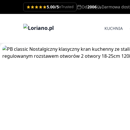
5.00/5
Od
2006
Darmowa dos
eTrusted
KUCHNIA