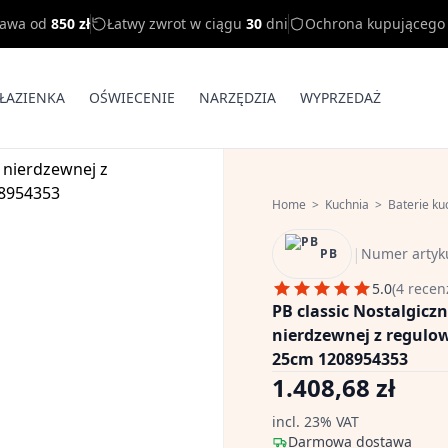
tawa od
850 zł
Łatwy zwrot w ciągu
30
dni
Ochrona kupującego
ŁAZIENKA
OŚWIECENIE
NARZĘDZIA
WYPRZEDAŻ
Home
>
Kuchnia
>
Baterie k
|
Numer artyk
PB
5.0
(4 recen
PB classic Nostalgicz
nierdzewnej z regul
25cm 1208954353
1.408,68 zł
incl. 23% VAT
Darmowa dostawa