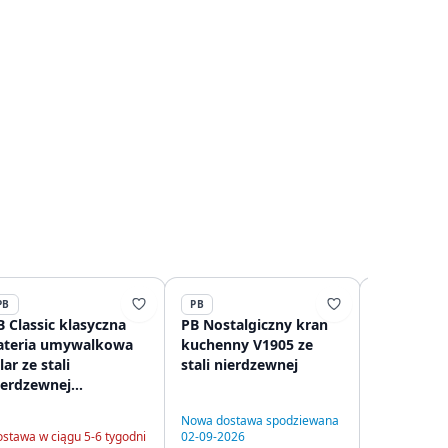
PB
PB
PB
B Classic klasyczna
PB Nostalgiczny kran
PB Classic
ateria umywalkowa
kuchenny V1905 ze
kuchenny 
lar ze stali
stali nierdzewnej
filarze ze s
ierdzewnej
nierdzewn
208592582
120895292
Nowa dostawa spodziewana
stawa w ciągu 5-6 tygodni
02-09-2026
Na stanie