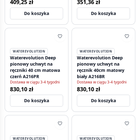
409,25 zł
351,36 zł
Deep 35cm matowy
biały A215BR
Do koszyka
Do koszyka
WATEREVOLUTION
WATEREVOLUTION
Waterevolution Deep
Waterevolution Deep
pionowy uchwyt na
pionowy uchwyt na
ręczniki 40 cm matowa
ręcznik 40cm matowy
czerń A216PR
biały A216BR
Dostawa w ciągu 3-4 tygodni
Dostawa w ciągu 3-4 tygodni
830,10 zł
830,10 zł
Do koszyka
Do koszyka
WATEREVOLUTION
WATEREVOLUTION