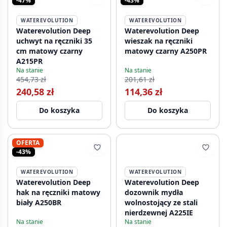
-47%
-43%
WATEREVOLUTION
WATEREVOLUTION
Waterevolution Deep
Waterevolution Deep
uchwyt na ręczniki 35
wieszak na ręczniki
cm matowy czarny
matowy czarny A250PR
A215PR
Na stanie
Na stanie
454,73 zł
201,61 zł
240,58 zł
114,36 zł
Do koszyka
Do koszyka
OFERTA
-43%
WATEREVOLUTION
WATEREVOLUTION
Waterevolution Deep
Waterevolution Deep
hak na ręczniki matowy
dozownik mydła
biały A250BR
wolnostojący ze stali
nierdzewnej A225IE
Na stanie
Na stanie