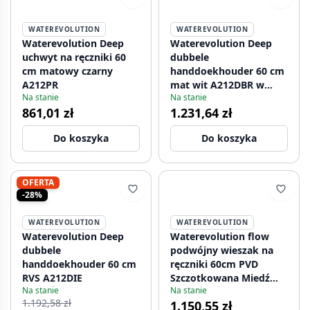
WATEREVOLUTION
WATEREVOLUTION
Waterevolution Deep
Waterevolution Deep
uchwyt na ręczniki 60
dubbele
cm matowy czarny
handdoekhouder 60 cm
A212PR
mat wit A212DBR w
Na stanie
Na stanie
tłumaczeniu na język
861,01 zł
1.231,64 zł
polski to:
Waterevolution Deep
Do koszyka
Do koszyka
podwójny uchwyt na
ręczniki 60 cm matowy
biały A212DBR
OFERTA
-28%
WATEREVOLUTION
WATEREVOLUTION
Waterevolution Deep
Waterevolution flow
dubbele
podwójny wieszak na
handdoekhouder 60 cm
ręczniki 60cm PVD
RVS A212DIE
Szczotkowana Miedź
Na stanie
Na stanie
A112DCPE
1.192,58 zł
1.150,55 zł