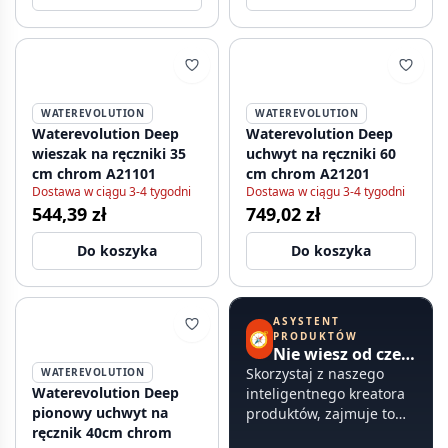
WATEREVOLUTION
WATEREVOLUTION
Waterevolution Deep
Waterevolution Deep
wieszak na ręczniki 35
uchwyt na ręczniki 60
cm chrom A21101
cm chrom A21201
Dostawa w ciągu 3-4 tygodni
Dostawa w ciągu 3-4 tygodni
544,39 zł
749,02 zł
Do koszyka
Do koszyka
ASYSTENT
🧭
PRODUKTÓW
Nie wiesz od czego zacząć?
Skorzystaj z naszego
WATEREVOLUTION
Waterevolution Deep
inteligentnego kreatora
pionowy uchwyt na
produktów, zajmuje to
ręcznik 40cm chrom
mniej niż 60 sekund.