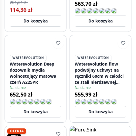
201,61 zł
563,70 zł
114,36 zł
Do koszyka
Do koszyka
WATEREVOLUTION
WATEREVOLUTION
Waterevolution Deep
Waterevolution flow
dozownik mydła
podwójny uchwyt na
wolnostojący matowa
ręczniki 60cm w całości
czerń A225PR
ze stali nierdzewnej
Na stanie
Na stanie
A112DIE
652,50 zł
555,99 zł
Do koszyka
Do koszyka
OFERTA