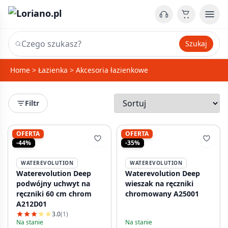
Szukaj
Home
>
Łazienka
>
Akcesoria łazienkowe
Filtr
OFERTA
OFERTA
-44%
-35%
WATEREVOLUTION
WATEREVOLUTION
Waterevolution Deep
Waterevolution Deep
podwójny uchwyt na
wieszak na ręczniki
ręczniki 60 cm chrom
chromowany A25001
A212D01
3.0
(1)
Na stanie
Na stanie