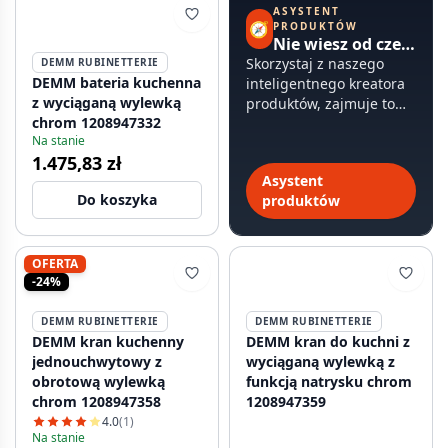
ASYSTENT
🧭
PRODUKTÓW
Nie wiesz od czego zacząć?
Skorzystaj z naszego
DEMM RUBINETTERIE
DEMM bateria kuchenna
inteligentnego kreatora
z wyciąganą wylewką
produktów, zajmuje to
chrom 1208947332
mniej niż 60 sekund.
Na stanie
1.475,83 zł
Asystent
Do koszyka
produktów
OFERTA
-24%
DEMM RUBINETTERIE
DEMM RUBINETTERIE
DEMM kran kuchenny
DEMM kran do kuchni z
jednouchwytowy z
wyciąganą wylewką z
obrotową wylewką
funkcją natrysku chrom
chrom 1208947358
1208947359
4.0
(1)
Na stanie