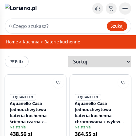
Szukaj
Home
>
Kuchnia
>
Baterie kuchenne
Filtr
AQUANELLO
AQUANELLO
Aquanello Casa
Aquanello Casa
Jednouchwytowa
Jednouchwytowa
bateria kuchenna
bateria kuchenna
ścienna czarna z
chromowana z wylewką
Na stanie
Na stanie
wylewką 15 cm BL-1415-
20 cm CR-1420-CS
438,56 zł
364,55 zł
CS