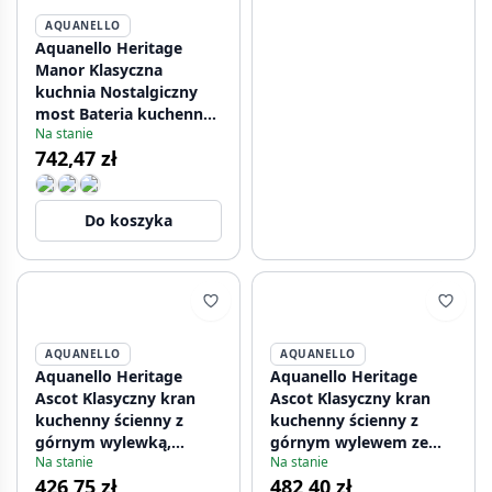
AQUANELLO
Aquanello Heritage
Manor Klasyczna
kuchnia Nostalgiczny
most Bateria kuchenna
Na stanie
ze stali nierdzewnej z
742,47 zł
białą rączką i okrągłą
wylewką NB-4001-HA
Do koszyka
AQUANELLO
AQUANELLO
Aquanello Heritage
Aquanello Heritage
Ascot Klasyczny kran
Ascot Klasyczny kran
kuchenny ścienny z
kuchenny ścienny z
górnym wylewką,
górnym wylewem ze
Na stanie
Na stanie
czarny BL-4110-HA
stali nierdzewnej NB-
426,75 zł
482,40 zł
4110-HA