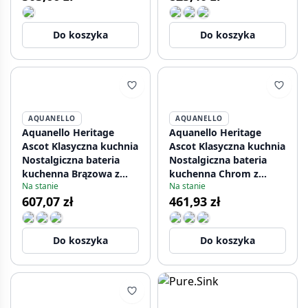
Do koszyka
Do koszyka
AQUANELLO
AQUANELLO
Aquanello Heritage
Aquanello Heritage
Ascot Klasyczna kuchnia
Ascot Klasyczna kuchnia
Nostalgiczna bateria
Nostalgiczna bateria
kuchenna Brązowa z
kuchenna Chrom z
Na stanie
Na stanie
prostym wylewką BN-
okrągłą wylewką CR-
607,07 zł
461,93 zł
4002-HA
4003-HA
Do koszyka
Do koszyka