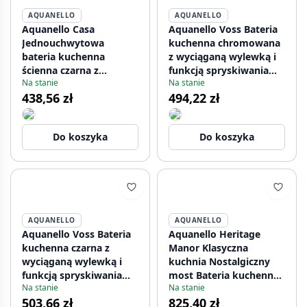
AQUANELLO
AQUANELLO
Aquanello Casa
Aquanello Voss Bateria
Jednouchwytowa
kuchenna chromowana
bateria kuchenna
z wyciąganą wylewką i
ścienna czarna z
funkcją spryskiwania
Na stanie
Na stanie
wylewką 25 cm BL-1425-
CR-7200-VS
438,56 zł
494,22 zł
CS
Do koszyka
Do koszyka
AQUANELLO
AQUANELLO
Aquanello Voss Bateria
Aquanello Heritage
kuchenna czarna z
Manor Klasyczna
wyciąganą wylewką i
kuchnia Nostalgiczny
funkcją spryskiwania
most Bateria kuchenna
Na stanie
Na stanie
BL-7200-VS
Chrom z białą rączką
503,66 zł
825,40 zł
CR-0010-HM