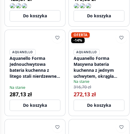
Do koszyka
Do koszyka
OFERTA
-14%
AQUANELLO
AQUANELLO
Aquanello Forma
Aquanello Forma
Jednouchwytowa
Masywna bateria
bateria kuchenna z
kuchenna z jednym
litego stali nierdzewnej
uchwytem, okrągła
Na stanie
SS-1001-FM
wylewka, stal
316,70 zł
Na stanie
nierdzewna SS-1002-FM
287,13 zł
272,13 zł
Do koszyka
Do koszyka