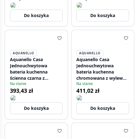
Do koszyka
Do koszyka
AQUANELLO
AQUANELLO
Aquanello Casa
Aquanello Casa
Jednouchwytowa
Jednouchwytowa
bateria kuchenna
bateria kuchenna
ścienna czarna z
chromowana z wylewką
Na stanie
Na stanie
wylewką 20 cm BL-1420-
25 cm CR-1425-CS
393,43 zł
411,02 zł
CS
Do koszyka
Do koszyka