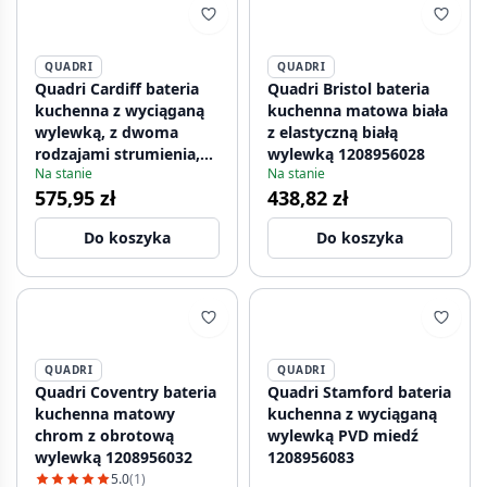
QUADRI
QUADRI
Quadri Cardiff bateria
Quadri Bristol bateria
kuchenna z wyciąganą
kuchenna matowa biała
wylewką, z dwoma
z elastyczną białą
rodzajami strumienia,
wylewką 1208956028
Na stanie
Na stanie
wykonana ze stali
575,95 zł
438,82 zł
nierdzewnej, model
1208955914.
Do koszyka
Do koszyka
QUADRI
QUADRI
Quadri Coventry bateria
Quadri Stamford bateria
kuchenna matowy
kuchenna z wyciąganą
chrom z obrotową
wylewką PVD miedź
wylewką 1208956032
1208956083
5.0
(1)