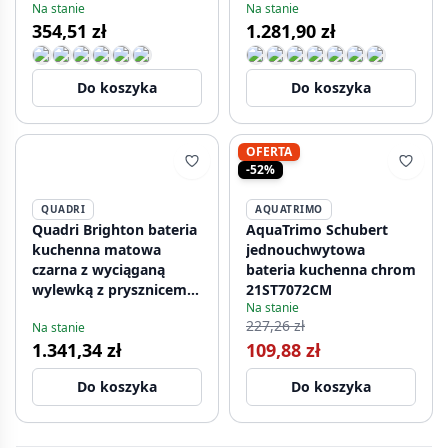
Na stanie
Na stanie
354,51 zł
1.281,90 zł
Do koszyka
Do koszyka
OFERTA
-52%
QUADRI
AQUATRIMO
Quadri Brighton bateria
AquaTrimo Schubert
kuchenna matowa
jednouchwytowa
czarna z wyciąganą
bateria kuchenna chrom
wylewką z prysznicem
21ST7072CM
Na stanie
1208956106
227,26 zł
Na stanie
1.341,34 zł
109,88 zł
Do koszyka
Do koszyka