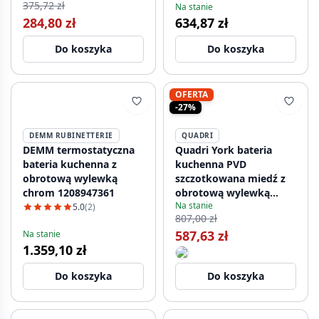
375,72 zł
Na stanie
284,80 zł
634,87 zł
Do koszyka
Do koszyka
OFERTA
-27%
DEMM RUBINETTERIE
QUADRI
DEMM termostatyczna
Quadri York bateria
bateria kuchenna z
kuchenna PVD
obrotową wylewką
szczotkowana miedź z
chrom 1208947361
obrotową wylewką
Na stanie
1208955906
5.0
(2)
807,00 zł
587,63 zł
Na stanie
1.359,10 zł
Do koszyka
Do koszyka