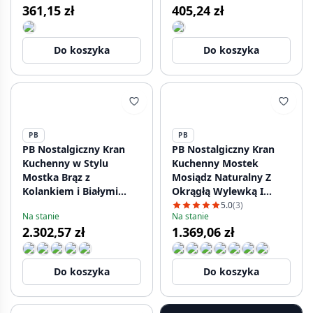
361,15 zł
405,24 zł
Do koszyka
Do koszyka
PB
PB
PB Nostalgiczny Kran
PB Nostalgiczny Kran
Kuchenny w Stylu
Kuchenny Mostek
Mostka Brąz z
Mosiądz Naturalny Z
Kolankiem i Białymi
Okrągłą Wylewką I
Rączkami
Białymi Uchwytami
5.0
(3)
Na stanie
Na stanie
PBN.BRO.H.WH
PBN.MES.R.WH
2.302,57 zł
1.369,06 zł
Do koszyka
Do koszyka