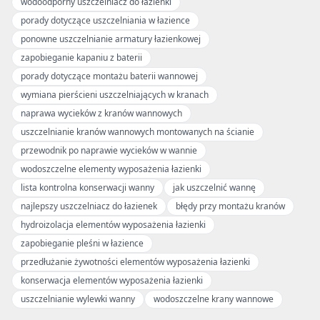
wodoodporny uszczelniacz do łazienki
porady dotyczące uszczelniania w łazience
ponowne uszczelnianie armatury łazienkowej
zapobieganie kapaniu z baterii
porady dotyczące montażu baterii wannowej
wymiana pierścieni uszczelniających w kranach
naprawa wycieków z kranów wannowych
uszczelnianie kranów wannowych montowanych na ścianie
przewodnik po naprawie wycieków w wannie
wodoszczelne elementy wyposażenia łazienki
lista kontrolna konserwacji wanny
jak uszczelnić wannę
najlepszy uszczelniacz do łazienek
błędy przy montażu kranów
hydroizolacja elementów wyposażenia łazienki
zapobieganie pleśni w łazience
przedłużanie żywotności elementów wyposażenia łazienki
konserwacja elementów wyposażenia łazienki
uszczelnianie wylewki wanny
wodoszczelne krany wannowe