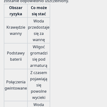
zostanie odpowiednio uszczelniony.
Obszar
Co może
ryzyka
się stać
Woda
Krawędzie
przedostaje
wanny
się za
wannę
Wilgoć
Podstawy
gromadzi
baterii
się pod
armaturą
Z czasem
pojawiają
Połączenia
się
gwintowane
powolne
wycieki
Woda