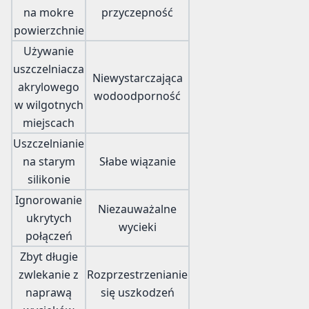
na mokre
przyczepność
powierzchnie
Używanie
uszczelniacza
Niewystarczająca
akrylowego
wodoodporność
w wilgotnych
miejscach
Uszczelnianie
na starym
Słabe wiązanie
silikonie
Ignorowanie
Niezauważalne
ukrytych
wycieki
połączeń
Zbyt długie
zwlekanie z
Rozprzestrzenianie
naprawą
się uszkodzeń