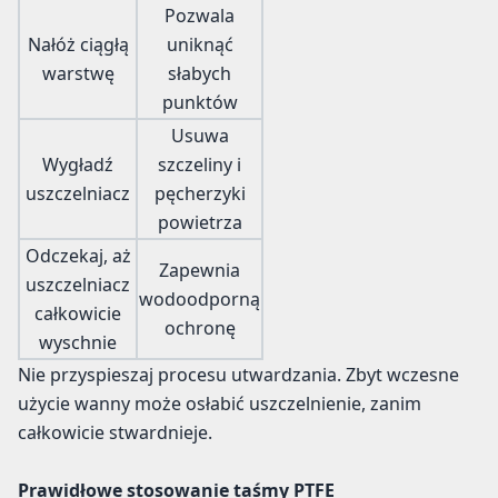
Pozwala
Nałóż ciągłą
uniknąć
warstwę
słabych
punktów
Usuwa
Wygładź
szczeliny i
uszczelniacz
pęcherzyki
powietrza
Odczekaj, aż
Zapewnia
uszczelniacz
wodoodporną
całkowicie
ochronę
wyschnie
Nie przyspieszaj procesu utwardzania. Zbyt wczesne
użycie wanny może osłabić uszczelnienie, zanim
całkowicie stwardnieje.
Prawidłowe stosowanie taśmy PTFE