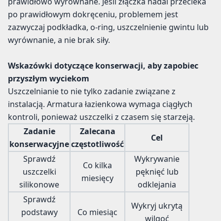
prawidłowo wyrównane. Jeśli złączka nadal przecieka
po prawidłowym dokręceniu, problemem jest
zazwyczaj podkładka, o-ring, uszczelnienie gwintu lub
wyrównanie, a nie brak siły.
Wskazówki dotyczące konserwacji, aby zapobiec
przyszłym wyciekom
Uszczelnianie to nie tylko zadanie związane z
instalacją. Armatura łazienkowa wymaga ciągłych
kontroli, ponieważ uszczelki z czasem się starzeją.
Zadanie
Zalecana
Cel
konserwacyjne
częstotliwość
Sprawdź
Wykrywanie
Co kilka
uszczelki
pęknięć lub
miesięcy
silikonowe
odklejania
Sprawdź
Wykryj ukrytą
podstawy
Co miesiąc
wilgoć