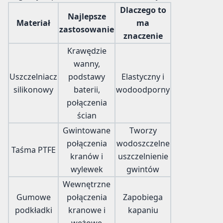
Dlaczego to
Najlepsze
Materiał
ma
zastosowanie
znaczenie
Krawędzie
wanny,
Uszczelniacz
podstawy
Elastyczny i
silikonowy
baterii,
wodoodporny
połączenia
ścian
Gwintowane
Tworzy
połączenia
wodoszczelne
Taśma PTFE
kranów i
uszczelnienie
wylewek
gwintów
Wewnętrzne
Gumowe
połączenia
Zapobiega
podkładki
kranowe i
kapaniu