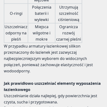
wężowe
Połączenia
Utrzymują
O-ringi
baterii i
szczelność
wylewki
ciśnieniową
Uszczelniacz
Miejsca
Ogranicza
odporny na
wilgotne i
rozwój
pleśń
mokre
czarnej pleśni
W przypadku armatury łazienkowej silikon
przeznaczony do łazienek jest zazwyczaj
najbezpieczniejszym wyborem do widocznych
połączeń, ponieważ zachowuje elastyczność i jest
wodoodporny.
Jak prawidłowo uszczelniać elementy wyposażenia
łazienkowego
Uszczelnianie działa najlepiej, gdy powierzchnia jest
czysta, sucha i przygotowana.