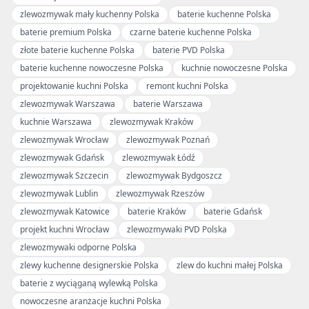
zlewozmywak mały kuchenny Polska
baterie kuchenne Polska
baterie premium Polska
czarne baterie kuchenne Polska
złote baterie kuchenne Polska
baterie PVD Polska
baterie kuchenne nowoczesne Polska
kuchnie nowoczesne Polska
projektowanie kuchni Polska
remont kuchni Polska
zlewozmywak Warszawa
baterie Warszawa
kuchnie Warszawa
zlewozmywak Kraków
zlewozmywak Wrocław
zlewozmywak Poznań
zlewozmywak Gdańsk
zlewozmywak Łódź
zlewozmywak Szczecin
zlewozmywak Bydgoszcz
zlewozmywak Lublin
zlewozmywak Rzeszów
zlewozmywak Katowice
baterie Kraków
baterie Gdańsk
projekt kuchni Wrocław
zlewozmywaki PVD Polska
zlewozmywaki odporne Polska
zlewy kuchenne designerskie Polska
zlew do kuchni małej Polska
baterie z wyciąganą wylewką Polska
nowoczesne aranżacje kuchni Polska