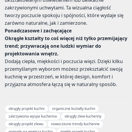
ukształtowanym oświetleniem lub delikatnie
zakrzywionymi uchwytami. Ta wizualna ciągłość
tworzy poczucie spokoju i spójności, które wydaje się
zarówno naturalne, jak i zamierzone.
Ponadczasowe i zachęcające
Okrągłe kształty to coś więcej niż tylko przemijający
trend; przywracają one ludzki wymiar do
projektowania wnętrz.
Dodają ciepła, miękkości i poczucia więzi. Dzięki kilku
przemyślanym wyborom możesz przekształcić swoją
kuchnię w przestrzeń, w której design, komfort i
przyjazna atmosfera łączą się w naturalny sposób.
okrągły projekt kuchni
organiczne kształty kuchni
zakrzywiona wyspa kuchenna
okrągły zlew kuchenny
okrągły projekt zlewu
nowoczesne trendy kuchenne
pomysły na wnętrza kuchni
miękki projekt kuchni