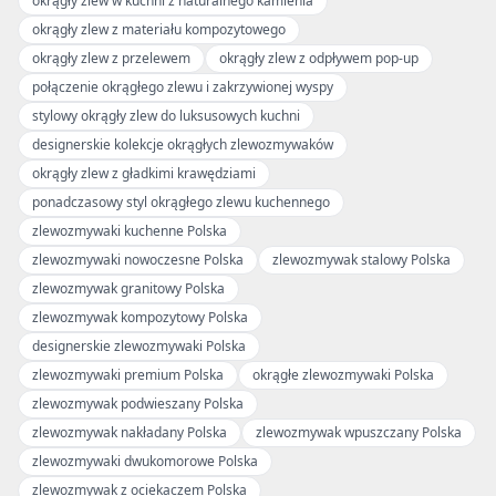
okrągły zlew w kuchni z naturalnego kamienia
okrągły zlew z materiału kompozytowego
okrągły zlew z przelewem
okrągły zlew z odpływem pop-up
połączenie okrągłego zlewu i zakrzywionej wyspy
stylowy okrągły zlew do luksusowych kuchni
designerskie kolekcje okrągłych zlewozmywaków
okrągły zlew z gładkimi krawędziami
ponadczasowy styl okrągłego zlewu kuchennego
zlewozmywaki kuchenne Polska
zlewozmywaki nowoczesne Polska
zlewozmywak stalowy Polska
zlewozmywak granitowy Polska
zlewozmywak kompozytowy Polska
designerskie zlewozmywaki Polska
zlewozmywaki premium Polska
okrągłe zlewozmywaki Polska
zlewozmywak podwieszany Polska
zlewozmywak nakładany Polska
zlewozmywak wpuszczany Polska
zlewozmywaki dwukomorowe Polska
zlewozmywak z ociekaczem Polska