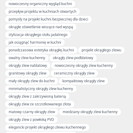
nowoczesny organiczny wygląd kuchni
przepływ projektu w kuchniach otwartych
pomysły na projekt kuchni bezpiecznej dla dzieci
okrągłe oświetlenie wiszące nad wyspą
stylizacja okrągłego stołu jadalnego
jak osiągnąć harmonię w kuchni
ponadczasowa estetyka okrągłej kuchni
projekt okrągłego zlewu
owalny zlew kuchenny
okrągły zlew podblatowy
okrągły zlew nablatowy
nowoczesny okrągły zlew kuchenny
granitowy okrągły zlew
ceramiczny okrągły zlew
mały okrągły zlew do kuchni
kompaktowy okrągły zlew
minimalistyczny okrągły zlew kuchenny
okrągły zlew z zakrzywioną baterią
okrągły zlew ze szczotkowanego złota
matowy czarny okrągły zlew
miedziany okrągły zlew kuchenny
okrągły zlew z powłoką PVD
elegancki projekt okrągłego zlewu kuchennego