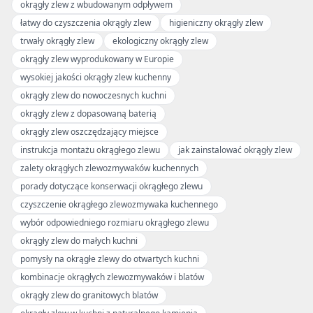
okrągły zlew z wbudowanym odpływem
łatwy do czyszczenia okrągły zlew
higieniczny okrągły zlew
trwały okrągły zlew
ekologiczny okrągły zlew
okrągły zlew wyprodukowany w Europie
wysokiej jakości okrągły zlew kuchenny
okrągły zlew do nowoczesnych kuchni
okrągły zlew z dopasowaną baterią
okrągły zlew oszczędzający miejsce
instrukcja montażu okrągłego zlewu
jak zainstalować okrągły zlew
zalety okrągłych zlewozmywaków kuchennych
porady dotyczące konserwacji okrągłego zlewu
czyszczenie okrągłego zlewozmywaka kuchennego
wybór odpowiedniego rozmiaru okrągłego zlewu
okrągły zlew do małych kuchni
pomysły na okrągłe zlewy do otwartych kuchni
kombinacje okrągłych zlewozmywaków i blatów
okrągły zlew do granitowych blatów